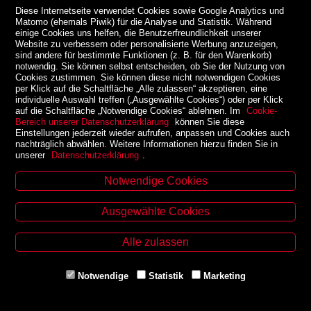
Diese Internetseite verwendet Cookies sowie Google Analytics und
Matomo (ehemals Piwik) für die Analyse und Statistik. Während
einige Cookies uns helfen, die Benutzerfreundlichkeit unserer
Website zu verbessern oder personalisierte Werbung anzuzeigen,
sind andere für bestimmte Funktionen (z. B. für den Warenkorb)
notwendig. Sie können selbst entscheiden, ob Sie der Nutzung von
Cookies zustimmen. Sie können diese nicht notwendigen Cookies
per Klick auf die Schaltfläche „Alle zulassen“ akzeptieren, eine
individuelle Auswahl treffen („Ausgewählte Cookies“) oder per Klick
auf die Schaltfläche „Notwendige Cookies“ ablehnen. Im
Cookie-
Bereich unserer Datenschutzerklärung
können Sie diese
Einstellungen jederzeit wieder aufrufen, anpassen und Cookies auch
nachträglich abwählen. Weitere Informationen hierzu finden Sie in
unserer
Datenschutzerklärung
.
Notwendige Cookies
Kontakt
Ausgewählte Cookies
Zinzendorfgasse 29, A-8010 Graz
Tel. +43 316 32 79 52
Alle zulassen
Fax. +43 316 32 79 52 21
Mail: office@uni-buchladen.at
Notwendige
Statistik
Marketing
www.uni-buchladen.at