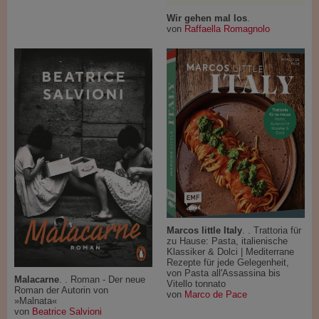
Wir gehen mal los
.
von
Raffaella Romagnolo
Marcos little Italy
. . Trattoria für
zu Hause: Pasta, italienische
Klassiker & Dolci | Mediterrane
Rezepte für jede Gelegenheit,
von Pasta all'Assassina bis
Malacarne
. . Roman - Der neue
Vitello tonnato
Roman der Autorin von
von
Marco de Pace
»Malnata«
von
Beatrice Salvioni