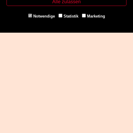
Alle zulassen
Fax. +43 316 32 79 52 21
Mail: office@uni-buchladen.at
Notwendige
Statistik
Marketing
www.uni-buchladen.at
Zahlungsmethoden
Social Media
Service