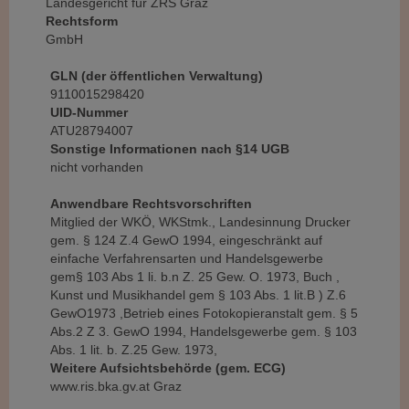
Landesgericht für ZRS Graz
Rechtsform
GmbH
GLN (der öffentlichen Verwaltung)
9110015298420
UID-Nummer
ATU28794007
Sonstige Informationen nach §14 UGB
nicht vorhanden
Anwendbare Rechtsvorschriften
Mitglied der WKÖ, WKStmk., Landesinnung Drucker
gem. § 124 Z.4 GewO 1994, eingeschränkt auf
einfache Verfahrensarten und Handelsgewerbe
gem§ 103 Abs 1 li. b.n Z. 25 Gew. O. 1973, Buch ,
Kunst und Musikhandel gem § 103 Abs. 1 lit.B ) Z.6
GewO1973 ,Betrieb eines Fotokopieranstalt gem. § 5
Abs.2 Z 3. GewO 1994, Handelsgewerbe gem. § 103
Abs. 1 lit. b. Z.25 Gew. 1973,
Weitere Aufsichtsbehörde (gem. ECG)
www.ris.bka.gv.at Graz