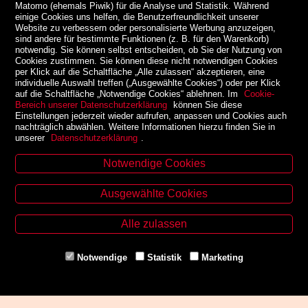
Matomo (ehemals Piwik) für die Analyse und Statistik. Während
einige Cookies uns helfen, die Benutzerfreundlichkeit unserer
Website zu verbessern oder personalisierte Werbung anzuzeigen,
sind andere für bestimmte Funktionen (z. B. für den Warenkorb)
notwendig. Sie können selbst entscheiden, ob Sie der Nutzung von
Cookies zustimmen. Sie können diese nicht notwendigen Cookies
per Klick auf die Schaltfläche „Alle zulassen“ akzeptieren, eine
individuelle Auswahl treffen („Ausgewählte Cookies“) oder per Klick
auf die Schaltfläche „Notwendige Cookies“ ablehnen. Im
Cookie-
Bereich unserer Datenschutzerklärung
können Sie diese
Einstellungen jederzeit wieder aufrufen, anpassen und Cookies auch
nachträglich abwählen. Weitere Informationen hierzu finden Sie in
unserer
Datenschutzerklärung
.
Notwendige Cookies
Kontakt
Ausgewählte Cookies
Zinzendorfgasse 29, A-8010 Graz
Tel. +43 316 32 79 52
Alle zulassen
Fax. +43 316 32 79 52 21
Mail: office@uni-buchladen.at
Notwendige
Statistik
Marketing
www.uni-buchladen.at