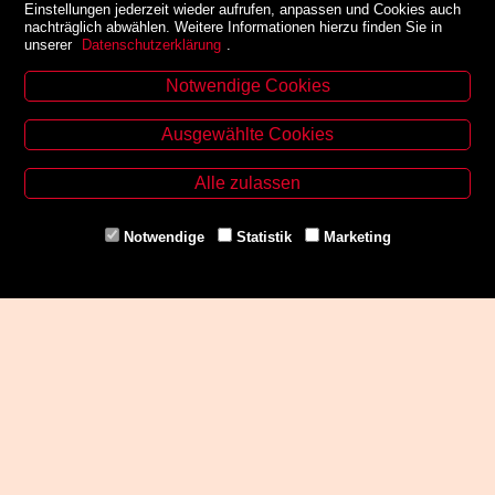
Einstellungen jederzeit wieder aufrufen, anpassen und Cookies auch
nachträglich abwählen. Weitere Informationen hierzu finden Sie in
unserer
Datenschutzerklärung
.
Notwendige Cookies
Kontakt
Ausgewählte Cookies
Zinzendorfgasse 29, A-8010 Graz
Tel. +43 316 32 79 52
Alle zulassen
Fax. +43 316 32 79 52 21
Mail: office@uni-buchladen.at
Notwendige
Statistik
Marketing
www.uni-buchladen.at
Zahlungsmethoden