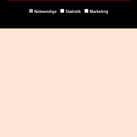
Fax. +43 316 32 79 52 21
Mail: office@uni-buchladen.at
Notwendige
Statistik
Marketing
www.uni-buchladen.at
Zahlungsmethoden
Social Media
Service
Über Uns