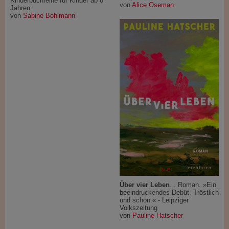
Kinderbuchreihe für Kinder ab 8
von
Alice Oseman
Jahren
von
Sabine Bohlmann
Über vier Leben
. . Roman. »Ein
beeindruckendes Debüt. Tröstlich
und schön.« - Leipziger
Volkszeitung
von
Pauline Hatscher