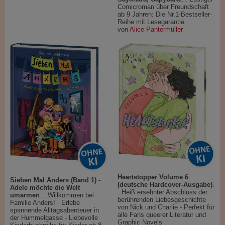
Comicroman über Freundschaft
ab 9 Jahren: Die Nr.1-Bestseller-
Reihe mit Lesegarantie
von
Alice Pantermüller
Heartstopper Volume 6
Sieben Mal Anders (Band 1) -
(deutsche Hardcover-Ausgabe)
.
Adele möchte die Welt
. Heiß ersehnter Abschluss der
umarmen
. . Willkommen bei
berührenden Liebesgeschichte
Familie Anders! - Erlebe
von Nick und Charlie - Perfekt für
spannende Alltagsabenteuer in
alle Fans queerer Literatur und
der Hummelgasse - Liebevolle
Graphic Novels