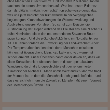
ohne Menschen zurechtkommt. Erst vor etwa 2 Millionen Jahren
tauchten die ersten Urmenschen auf. Was hat unsere Existenz
damals plötzlich möglich gemacht? Ironischerweise genau das,
was uns jetzt bedroht: der Klimawandel.In der Vergangenheit
begünstigten Klimaschwankungen die Weiterentwicklung und
Ausbreitung unserer Vorfahren. So schuf zum Beispiel die
Austrocknung der Tropen während des Pleistozäns eine Nische für
frühe Hominiden, die in den neu erstandenen Savannen Beute
jagen konnten. Und die plötzliche Abkühlung im Nordatlantik vor
13.000 Jahren förderte die Entwicklung der Landwirtschaft. Aber:
Der Temperaturbereich, innerhalb derer Menschen existieren
können, ist überraschend klein. »Zu kalt« und »zu warm« ist
schnell erreicht. Unser Überleben hängt daher davon ab, dass wir
diese Schwellen nicht überschreiten.In dieser spektakulären
Wanderung durch die Erdgeschichte stellt der renommierte
Klimaforscher Michael E. Mann unmissverständlich klar, wie fragil
der Moment ist, in dem die Menschheit sich gerade befindet - und
dass es sich lohnt, um die Zukunft zu kämpfen.Mit einem Vorwort
des Meteorologen Özden Terli.