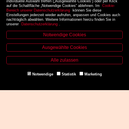
individuelle Auswahl treffen („Ausgewählte Cookies“) oder per Klick
auf die Schaltfläche „Notwendige Cookies“ ablehnen. Im
Cookie-
Bereich unserer Datenschutzerklärung
können Sie diese
Einstellungen jederzeit wieder aufrufen, anpassen und Cookies auch
nachträglich abwählen. Weitere Informationen hierzu finden Sie in
unserer
Datenschutzerklärung
.
Notwendige Cookies
Kontakt
Ausgewählte Cookies
Zinzendorfgasse 29, A-8010 Graz
Tel. +43 316 32 79 52
Alle zulassen
Fax. +43 316 32 79 52 21
Mail: office@uni-buchladen.at
Notwendige
Statistik
Marketing
www.uni-buchladen.at
Zahlungsmethoden