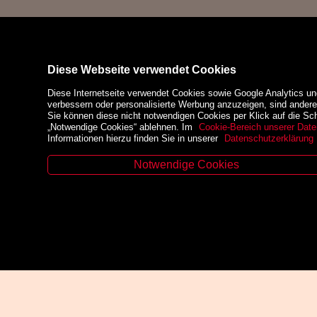
Diese Webseite verwendet Cookies
Diese Internetseite verwendet Cookies sowie Google Analytics un
verbessern oder personalisierte Werbung anzuzeigen, sind ander
Sie können diese nicht notwendigen Cookies per Klick auf die Scha
„Notwendige Cookies“ ablehnen. Im
Cookie-Bereich unserer Date
Informationen hierzu finden Sie in unserer
Datenschutzerklärung
Notwendige Cookies
Kontakt
Zahlungsm
Zinzendorfgasse 29, A-8010 Graz
Tel. +43 316 32 79 52
Fax. +43 316 32 79 52 21
Mail: office@uni-buchladen.at
www.uni-buchladen.at
Social Medi