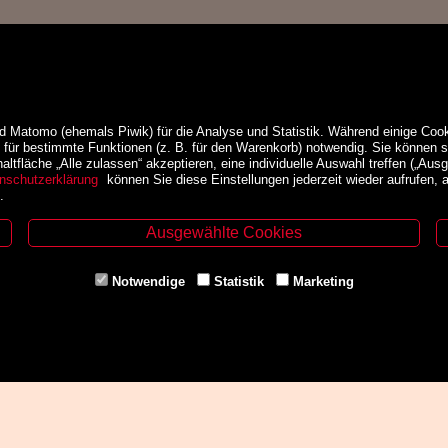
d Matomo (ehemals Piwik) für die Analyse und Statistik. Während einige Cook
e für bestimmte Funktionen (z. B. für den Warenkorb) notwendig. Sie können
ltfläche „Alle zulassen“ akzeptieren, eine individuelle Auswahl treffen („Ausg
nschutzerklärung
können Sie diese Einstellungen jederzeit wieder aufrufen,
.
Ausgewählte Cookies
ethoden
Service
Notwendige
Statistik
Marketing
Über Uns
Kontakt
AGB
Impressum
Widerrufsrecht
a
VERTRAG WIDERRUFEN
Datenschutz- und Cookieerklärung
Gutscheine