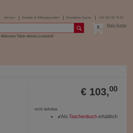
Service
Kontakt & Öffnungszeiten
Erweiterte Suche
+43 316 32 79 52
Mein Konto
0
 Millionen Titeln deinen Lesestoff
00
€ 103,
nicht lieferbar
Als
Taschenbuch
erhältlich