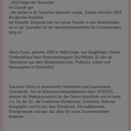
, 2020 folgte der Bestseller
Im Grunde gut
, der bisher in 46 Sprachen übersetzt wurde. Zuletzt erschien 2024
Moralische Ambition
bei Rowohlt. Bregman lebt mit seiner Familie in den Niederlanden,
wo er als Journalist für die Nachrichtenplattform De Correspondent
tätig ist.
Ulrich Faure, geboren 1954 in Halle/Saale, war langjähriger Online-
Chefredakteur beim Branchenmagazin BuchMarkt. Er lebt als
Übersetzer aus dem Niederländischen, Publizist, Lektor und
Herausgeber in Düsseldorf.
Susanne Götze ist promovierte Historikerin und passionierte
Journalistin. Sie ist Wissenschaftsredakteurin beim SPIEGEL,
arbeitet als Radiojournalistin für den Deutschlandfunk und schreibt
u.a. für die SZ, die Frankfurter Rundschau, Zeitonline, National
Geographic und Cicero über Klimakrise, Klimadiplomatie,
Energiewende und was das alles für unser Zusammenleben
bedeutet.