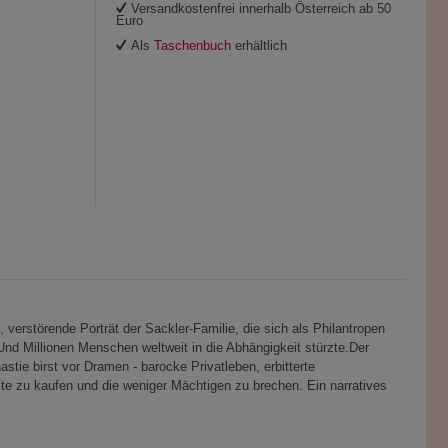
Versandkostenfrei innerhalb Österreich ab 50
Euro
Als
Taschenbuch
erhältlich
erstörende Porträt der Sackler-Familie, die sich als Philantropen
nd Millionen Menschen weltweit in die Abhängigkeit stürzte.Der
stie birst vor Dramen - barocke Privatleben, erbitterte
te zu kaufen und die weniger Mächtigen zu brechen. Ein narratives