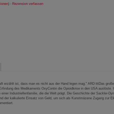
ionen
) -
Rezension verfassen
 erzählt ist, dass man es nicht aus der Hand legen mag." ARD tttDas große, v
 Erfindung des Medikaments OxyContin die Opioidkrise in den USA auslöste. U
ner Industriellenfamilie, die die Welt prägt. Die Geschichte der Sackler-Dyna
nd der kalkulierte Einsatz von Geld, um sich als Kunstmäzene Zugang zur Eli
mentiert.