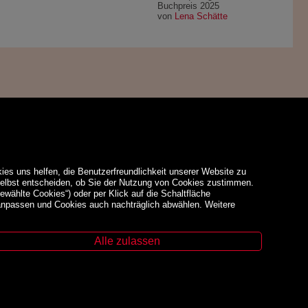
Buchpreis 2025
von
Lena Schätte
ies uns helfen, die Benutzerfreundlichkeit unserer Website zu
 selbst entscheiden, ob Sie der Nutzung von Cookies zustimmen.
ewählte Cookies“) oder per Klick auf die Schaltfläche
 anpassen und Cookies auch nachträglich abwählen. Weitere
Alle zulassen
Unsere Schwerpunkte
Fachbücher
Sachbücher