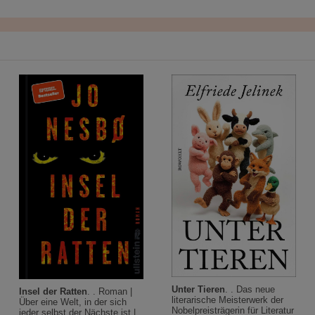
Unter Tieren
. . Das neue
Insel der Ratten
. . Roman |
literarische Meisterwerk der
Über eine Welt, in der sich
Nobelpreisträgerin für Literatur
jeder selbst der Nächste ist |