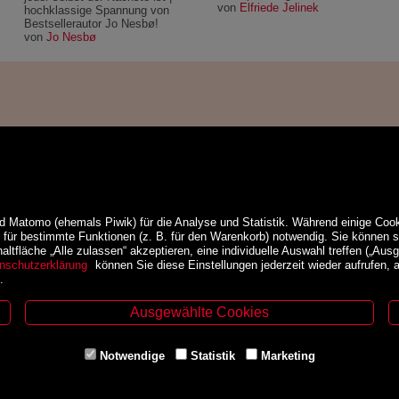
von
Elfriede Jelinek
hochklassige Spannung von
Bestsellerautor Jo Nesbø!
von
Jo Nesbø
d Matomo (ehemals Piwik) für die Analyse und Statistik. Während einige Cook
e für bestimmte Funktionen (z. B. für den Warenkorb) notwendig. Sie können
ltfläche „Alle zulassen“ akzeptieren, eine individuelle Auswahl treffen („Ausg
nschutzerklärung
können Sie diese Einstellungen jederzeit wieder aufrufen,
.
Ausgewählte Cookies
ethoden
Service
Notwendige
Statistik
Marketing
Über Uns
Kontakt