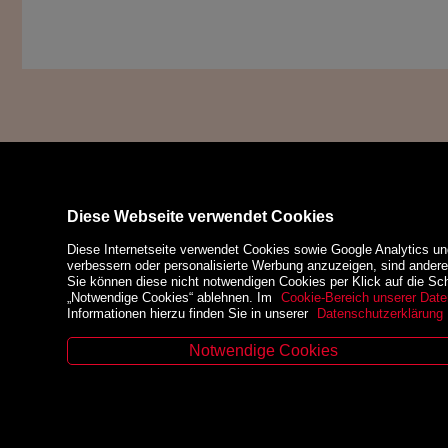
Diese Webseite verwendet Cookies
Diese Internetseite verwendet Cookies sowie Google Analytics un
verbessern oder personalisierte Werbung anzuzeigen, sind ander
Sie können diese nicht notwendigen Cookies per Klick auf die Scha
„Notwendige Cookies“ ablehnen. Im
Cookie-Bereich unserer Date
Informationen hierzu finden Sie in unserer
Datenschutzerklärung
Notwendige Cookies
Kontakt
Zahlungsm
Zinzendorfgasse 29, A-8010 Graz
Tel. +43 316 32 79 52